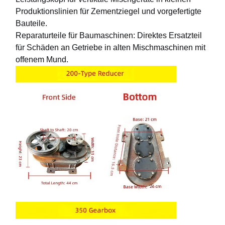
Produktionslinien für Zementziegel und vorgefertigte
Bauteile.
Fabrik Tour
Qualitätskont
Kontakt
Nachrichten
Reparaturteile für Baumaschinen: Direktes Ersatzteil
Rolle
für Schäden an Getriebe in alten Mischmaschinen mit
offenem Mund.
Alle Fälle
Plaudern Sie
Jetzt
Kranräder
Drahtseiltrommel
Krähenhaken
Endwagen