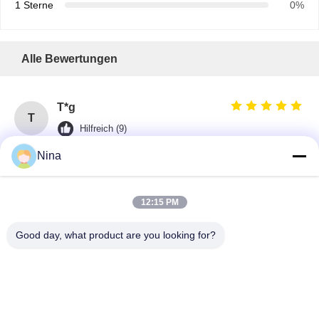
1 Sterne
0%
Alle Bewertungen
T*g
T
Hilfreich (9)
Very good quality LD crane wheel assembly. Material is
Nina
20CrMnTi steel as promised, processing precision is
high, running smoothly on our overhead crane, no
12:15 PM
abnormal noise or serious abrasion after months of
use. Seller is responsive, shipment fast, price is
Good day, what product are you looking for?
competitive. Will buy again for our factory crane repair
work.
M*r
M
Hilfreich (18)
We purchased several crane wheels for an overhead