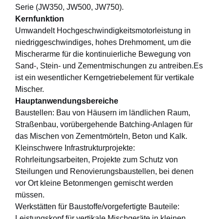
Serie (JW350, JW500, JW750).
Kernfunktion
Umwandelt Hochgeschwindigkeitsmotorleistung in
niedriggeschwindiges, hohes Drehmoment, um die
Mischerarme für die kontinuierliche Bewegung von
Sand-, Stein- und Zementmischungen zu antreiben.Es
ist ein wesentlicher Kerngetriebelement für vertikale
Mischer.
Hauptanwendungsbereiche
Baustellen: Bau von Häusern im ländlichen Raum,
Straßenbau, vorübergehende Batching-Anlagen für
das Mischen von Zementmörteln, Beton und Kalk.
Kleinschwere Infrastrukturprojekte:
Rohrleitungsarbeiten, Projekte zum Schutz von
Steilungen und Renovierungsbaustellen, bei denen
vor Ort kleine Betonmengen gemischt werden
Startseite
Produkte
Videos
Über Uns
müssen.
Werkstätten für Baustoffe/vorgefertigte Bauteile:
Leistungskopf für vertikale Mischgeräte in kleinen