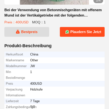
2/4
Bei der Verwendung von Betonmischgeräten mit offenem
Mund ist der Vertikalgetriebe mit der folgenden
Eigenschaft zu versehen:
Preis：400USD
MOQ：1
Bestpreis
Plaudern Sie Jetzt
Produkt-Beschreibung
Herkunftsort
China
Markenname
Other
Modellnummer
JW
Min
1
Bestellmenge
Preis
400USD
Verpackung
Holzkufe
Informationen
Lieferzeit
7 Tage
Zahlungsbedingungen
T/T