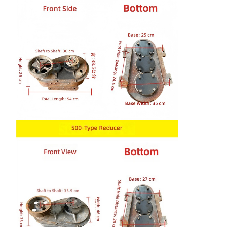
Kran-Flaschenzug
Zupacken
Kran
Ausrüstung des Motors und der Bremse
Hissen
Transportausrüstung
Aufzugsgeräte
Zubehör für Krane