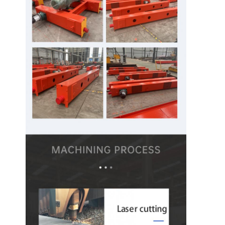
Bloque de polea de grúa
Ganchos agarradores
Grúa
Motor de engranajes y freno
Izar
Equipo de transporte
Dispositivos de elevación
Accesorios para grúas