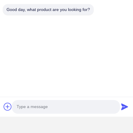
Good day, what product are you looking for?
La Comisión consideró que la Comisión no podía
haber concluido que la Comisión no hubiera aplicado
el artículo 2, apartado 3, del Reglamento de base en
la medida en que no se aplicó el artículo 2, apartado
3, del Reglamento de base.Con un estricto control de
calidad Las fábricas de carruajes terminales, Produce
ruedas de grúa de doble brida de alta calidad de 400
mm para productos de transporte de carros de
extremo de viaje de grúa de 10 toneladas 1-3M.