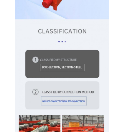
Visita A La
Control De
Contacto
Noticias
Fábrica
Calidad
Todos Los
Ahora Charle
Casos
Las ruedas de las grúas
Tambor de cuerda de alambre
El gancho de grúa
Carro de Extremo