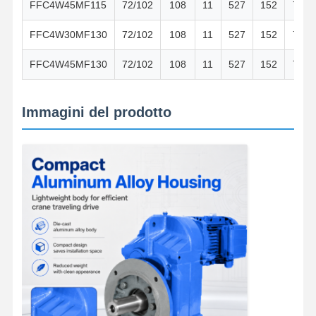
FFC4W45MF115
72/102
108
11
527
152
76
FFC4W30MF130
72/102
108
11
527
152
76
FFC4W45MF130
72/102
108
11
527
152
76
Immagini del prodotto