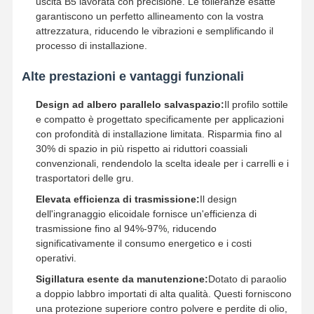
uscita B5 lavorata con precisione. Le tolleranze esatte
garantiscono un perfetto allineamento con la vostra
attrezzatura, riducendo le vibrazioni e semplificando il
Fatory Tour
Controllo Di
Contattaci
Notizie
processo di installazione.
Qualità
Alte prestazioni e vantaggi funzionali
Design ad albero parallelo salvaspazio:
Il profilo sottile
e compatto è progettato specificamente per applicazioni
con profondità di installazione limitata. Risparmia fino al
Tutti I Casi
Ora
Chiacchieri
30% di spazio in più rispetto ai riduttori coassiali
convenzionali, rendendolo la scelta ideale per i carrelli e i
trasportatori delle gru.
Ruote per gru
Elevata efficienza di trasmissione:
Il design
Tamburo di cavo metallico
dell'ingranaggio elicoidale fornisce un'efficienza di
trasmissione fino al 94%-97%, riducendo
Aggancio di gru
significativamente il consumo energetico e i costi
operativi.
Carrello di estremità
Sigillatura esente da manutenzione:
Dotato di paraolio
a doppio labbro importati di alta qualità. Questi forniscono
Blocco di puleggia di gru
una protezione superiore contro polvere e perdite di olio,