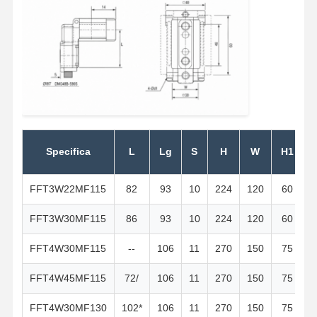
Specifica
L
Lg
S
H
W
H1
FFT3W22MF115
82
93
10
224
120
60
1
FFT3W30MF115
86
93
10
224
120
60
1
FFT4W30MF115
--
106
11
270
150
75
FFT4W45MF115
72/
106
11
270
150
75
FFT4W30MF130
102*
106
11
270
150
75