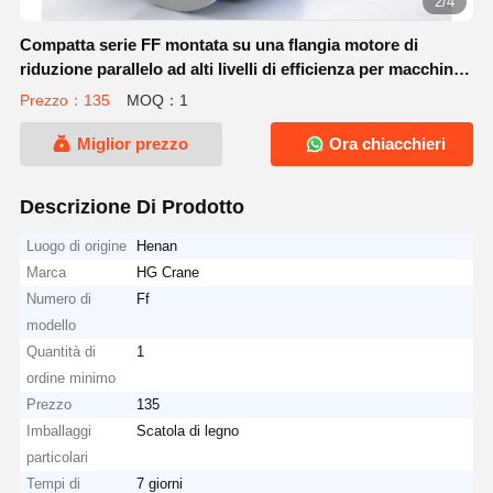
2/4
Compatta serie FF montata su una flangia motore di
riduzione parallelo ad alti livelli di efficienza per macchine
industriali
Prezzo：135
MOQ：1
Miglior prezzo
Ora chiacchieri
Descrizione Di Prodotto
Luogo di origine
Henan
Marca
HG Crane
Numero di
Ff
modello
Quantità di
1
ordine minimo
Prezzo
135
Imballaggi
Scatola di legno
particolari
Tempi di
7 giorni