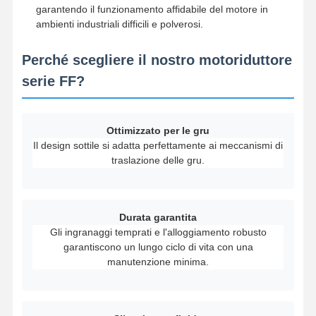
garantendo il funzionamento affidabile del motore in
Gru a benna
ambienti industriali difficili e polverosi.
Gru
Perché scegliere il nostro motoriduttore
Ingranaggi motore e freno
serie FF?
Pace
Ottimizzato per le gru
Attrezzatura di trasporto
Il design sottile si adatta perfettamente ai meccanismi di
traslazione delle gru.
Dispositivi di sollevamento
Accessori per gru
Durata garantita
Gli ingranaggi temprati e l'alloggiamento robusto
garantiscono un lungo ciclo di vita con una
manutenzione minima.