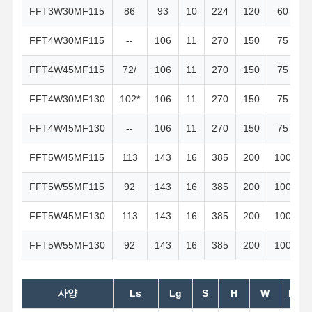
FFT3W30MF115
86
93
10
224
120
60
1
FFT4W30MF115
--
106
11
270
150
75
FFT4W45MF115
72/
106
11
270
150
75
FFT4W30MF130
102*
106
11
270
150
75
FFT4W45MF130
--
106
11
270
150
75
FFT5W45MF115
113
143
16
385
200
100
FFT5W55MF115
92
143
16
385
200
100
FFT5W45MF130
113
143
16
385
200
100
FFT5W55MF130
92
143
16
385
200
100
사양
Ls
Lg
S
H
W
H1