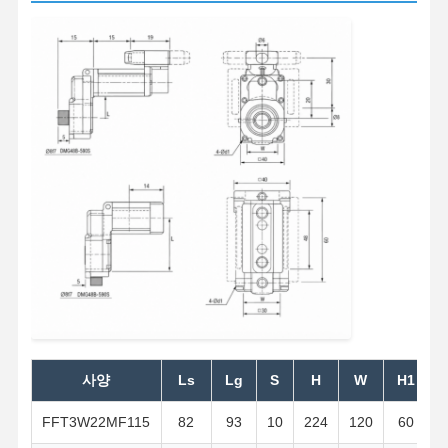
잡기
기중기
기어 모터 및 브레이크
감아 올리기
수송 설비
리프팅 장치
크레인 용품
사양
Ls
Lg
S
H
W
H1
FFT3W22MF115
82
93
10
224
120
60
1