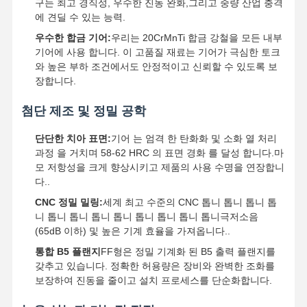
구는 최고 경직성, 우수한 진동 완화,그리고 중량 산업 충격
에 견딜 수 있는 능력.
우수한 합금 기어:
우리는 20CrMnTi 합금 강철을 모든 내부
기어에 사용 합니다. 이 고품질 재료는 기어가 극심한 토크
와 높은 부하 조건에서도 안정적이고 신뢰할 수 있도록 보
장합니다.
첨단 제조 및 정밀 공학
단단한 치아 표면:
기어 는 엄격 한 탄화화 및 소화 열 처리
과정 을 거치며 58-62 HRC 의 표면 경화 를 달성 합니다.마
모 저항성을 크게 향상시키고 제품의 사용 수명을 연장합니
다..
CNC 정밀 밀링:
세계 최고 수준의 CNC 톱니 톱니 톱니 톱
니 톱니 톱니 톱니 톱니 톱니 톱니 톱니 톱니극저소음
(65dB 이하) 및 높은 기계 효율을 가져옵니다..
통합 B5 플랜지
FF형은 정밀 기계화 된 B5 출력 플랜지를
갖추고 있습니다. 정확한 허용량은 장비와 완벽한 조화를
보장하여 진동을 줄이고 설치 프로세스를 단순화합니다.