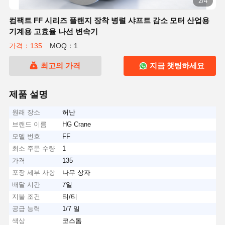
2/4
컴팩트 FF 시리즈 플랜지 장착 병렬 샤프트 감소 모터 산업용
기계용 고효율 나선 변속기
가격：135
MOQ：1
최고의 가격
지금 챗팅하세요
제품 설명
원래 장소
허난
브랜드 이름
HG Crane
모델 번호
FF
최소 주문 수량
1
가격
135
포장 세부 사항
나무 상자
배달 시간
7일
지불 조건
티/티
공급 능력
1/7 일
색상
코스톰