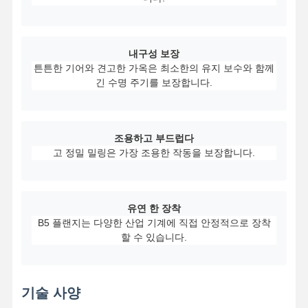
공장 투어
품질 관리
연락처
뉴스
내구성 보장
튼튼한 기어와 견고한 가옥은 최소한의 유지 보수와 함께
긴 수명 주기를 보장합니다.
모든 케이스
지금 챗팅하
세요
조용하고 부드럽다
고 정밀 밀링은 가장 조용한 작동을 보장합니다.
크레인 바퀴
와이어 로프 드럼
유연 한 장착
B5 플랜지는 다양한 산업 기계에 직접 안정적으로 장착
크레인 후크
할 수 있습니다.
엔드 캐리지
크레인 롤리 블록
기술 사양