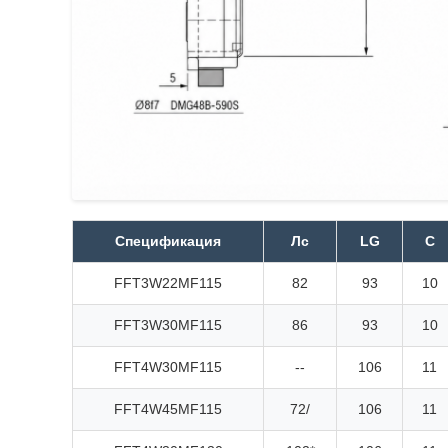
Спецификация
Лс
LG
С
FFT3W22MF115
82
93
10
FFT3W30MF115
86
93
10
FFT4W30MF115
--
106
11
FFT4W45MF115
72/
106
11