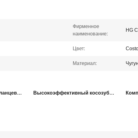
Фирменное
HG C
наименование:
Цвет:
Cost
Материал:
Чугу
Винтовой редуктор с фланцевым креплением
Высокоэффективный косозубый редуктор
Комп