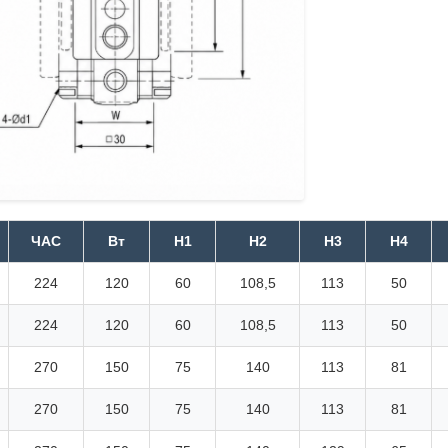
ЧАС
Вт
H1
Н2
Н3
Н4
224
120
60
108,5
113
50
224
120
60
108,5
113
50
270
150
75
140
113
81
270
150
75
140
113
81