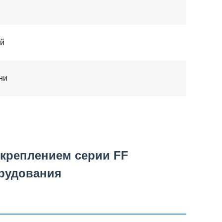
ей
ни
креплением серии FF
рудования