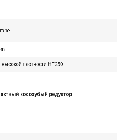
rane
om
н высокой плотности HT250
актный косозубый редуктор