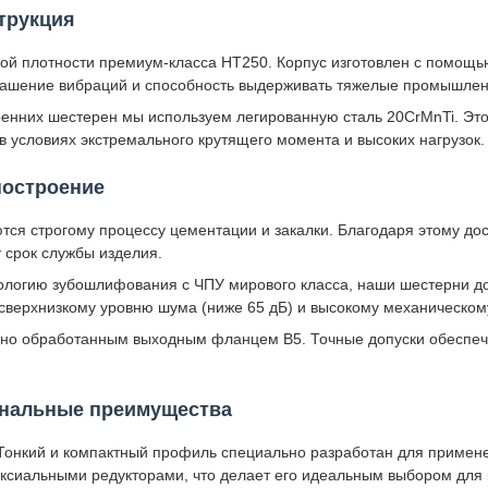
трукция
окой плотности премиум-класса HT250. Корпус изготовлен с помощ
 гашение вибраций и способность выдерживать тяжелые промышле
ренних шестерен мы используем легированную сталь 20CrMnTi. Это
 условиях экстремального крутящего момента и высоких нагрузок.
ностроение
ся строгому процессу цементации и закалки. Благодаря этому дос
 срок службы изделия.
ологию зубошлифования с ЧПУ мирового класса, наши шестерни дос
 сверхнизкому уровню шума (ниже 65 дБ) и высокому механическом
но обработанным выходным фланцем B5. Точные допуски обеспеч
ональные преимущества
Тонкий и компактный профиль специально разработан для примене
ксиальными редукторами, что делает его идеальным выбором для к