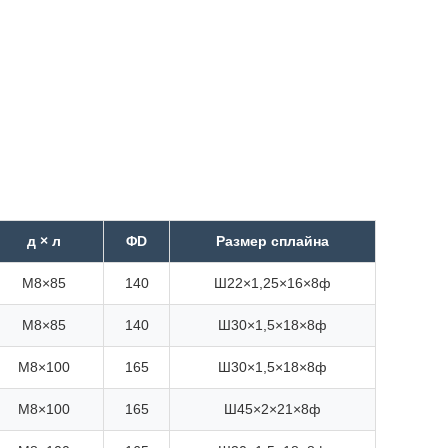
д × л
ΦD
Размер сплайна
М8×85
140
Ш22×1,25×16×8ф
М8×85
140
Ш30×1,5×18×8ф
М8×100
165
Ш30×1,5×18×8ф
М8×100
165
Ш45×2×21×8ф