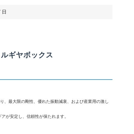
7 日
カルギヤボックス
おり、最大限の剛性、優れた振動減衰、および産業用の激し
もギアが安定し、信頼性が保たれます。