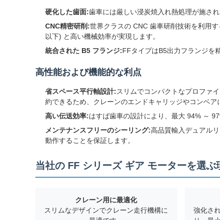
硬化した歯面:
歯車には厳しい浸炭焼入れ熱処理が施されて
CNC精密研削:
世界クラスの CNC 歯車研削技術を利用す
以下) と高い機械効率が実現します。
統合された B5 フランジ:
FFタイプはB5出力フランジ
高性能および機能的な利点
省スペース平行軸設計:
スリムでコンパクトなプロファイ
約できるため、クレーンのエンドキャリッジやコンベア
高い伝送効率:
はすば歯車の設計により、最大 94% ～
メンテナンスフリーのシーリング:
高品質輸入デュアルリ
動作することを保証します。
当社の FF シリーズ ギア モーターを選ぶ
クレーン用に最適化
スリムなデザインでクレーン走行機構に
強化さ