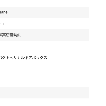
rane
om
50高密度鋳鉄
パクトヘリカルギアボックス
間