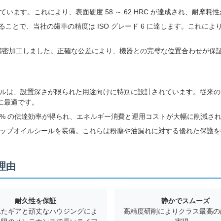
います。これにより、表面硬度 58 ～ 62 HRC が達成され、耐摩
ることで、当社の歯車の精度は ISO グレード 6 に達します。これによ
を精密加工しました。正確な公差により、機器との完璧な位置合わせが保
ルは、設置深さが限られた用途向けに特別に設計されています。従来の同
に最適です。
 97% の伝達効率が得られ、エネルギー消費と運用コストが大幅に削減さ
ップオイルシールを装備。これらは粉塵や油漏れに対する優れた保護を
理由
耐久性を保証
静かでスムーズ
れたギアと頑丈なハウジングによ
高精度研削によりクラス最高の