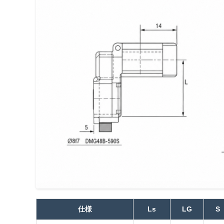
仕様
Ls
LG
S