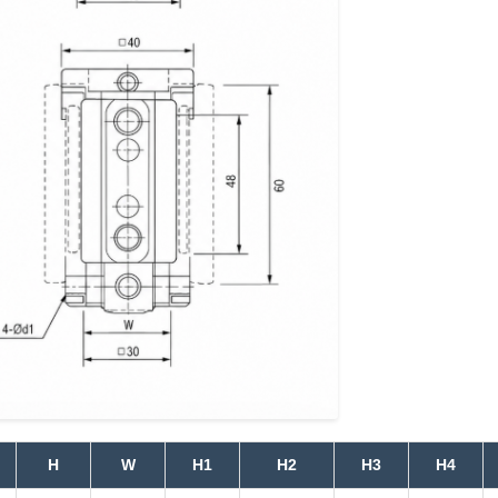
H
W
H1
H2
H3
H4