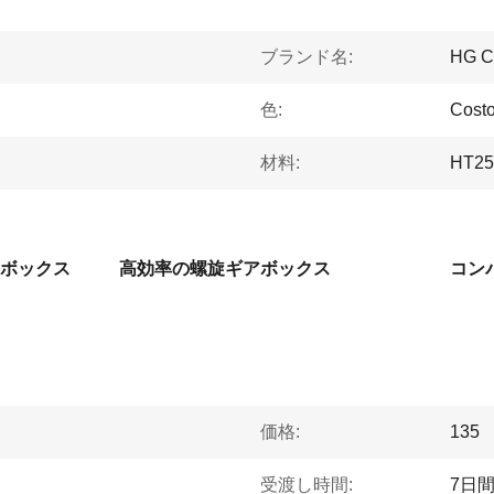
ブランド名:
HG C
色:
Cost
材料:
HT2
ボックス
高効率の螺旋ギアボックス
コン
価格:
135
受渡し時間:
7日