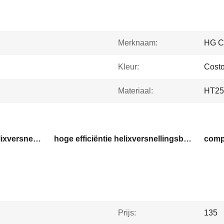
Merknaam:
HG C
Kleur:
Cost
Materiaal:
HT250
Flanken gemonteerde helixversnellingsbak
hoge efficiëntie helixversnellingsbak
comp
Prijs:
135