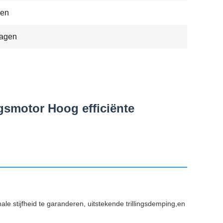
gen
Dagen
gsmotor Hoog efficiënte
 stijfheid te garanderen, uitstekende trillingsdemping,en