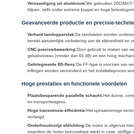
Vervaardiging uit aluminium:
We gebruiken 20CrMnTi le
blijven, zelfs onder extreme koppel en hoge belastingo
Geavanceerde productie en precisie-techni
Verhard tandoppervlak:
De tandwielen worden onderwo
bereikt.aanzienlijke verbetering van de slijtvastheid en
CNC-precisiebewerking:
Door gebruik te maken van we
geluidsniveau (minder dan 65 dB) en een hoog mechan
Geïntegreerde B5-flens:
De FF-type is voorzien van ee
trillingen worden verminderd en het installatieproces w
Hoge prestaties en functionele voordelen
Plaatsbesparende parallelle schacht:
Het dunne, comp
en transportwagens..
Hoge transmissie-efficiëntie:
Het spiraalvormige versne
verlaagd.
Onderhoudsvrije afdichting:
De motor is uitgerust met
waardoor de motor betrouwbaar werkt in ruwe, stoffige 