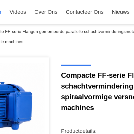
n
Videos
Over Ons
Contacteer Ons
Nieuws
e FF-serie Flangen gemonteerde parallelle schachtverminderingsmotor 
iële machines
Compacte FF-serie Fl
schachtvermindering
spiraalvormige versne
machines
Productdetails: