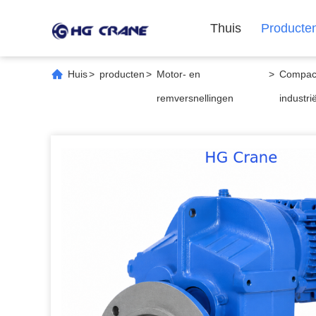
Thuis
Producte
Huis
>
producten
>
Motor- en
>
Compact
remversnellingen
industr