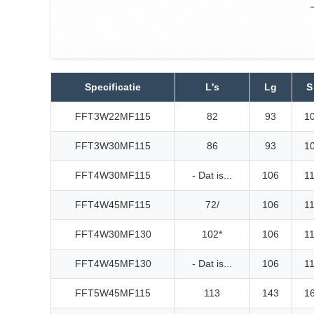
Specificatie
L's
Lg
S
FFT3W22MF115
82
93
1
FFT3W30MF115
86
93
1
FFT4W30MF115
- Dat is...
106
1
FFT4W45MF115
72/
106
1
FFT4W30MF130
102*
106
1
FFT4W45MF130
- Dat is...
106
1
FFT5W45MF115
113
143
1