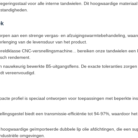
geringsstaal voor alle interne tandwielen. Dit hoogwaardige materiaal
mstandigheden.
ek
rpen aan een strenge vergas- en afzuigingswarmtebehandeling, waar
 verlenging van de levensduur van het product.
reldklasse CNC-versnellingsmachine... bereiken onze tandwielen een I
isch rendement.
n nauwkeurig bewerkte B5-uitgangsflens. De exacte toleranties zorgen 
ordt vereenvoudigd.
acte profiel is speciaal ontworpen voor toepassingen met beperkte inst
llingsgestel biedt een transmissie-efficiëntie tot 94-97%, waardoor het
 hoogwaardige geïmporteerde dubbele lip olie afdichtingen, die een su
industriële omgevingen.