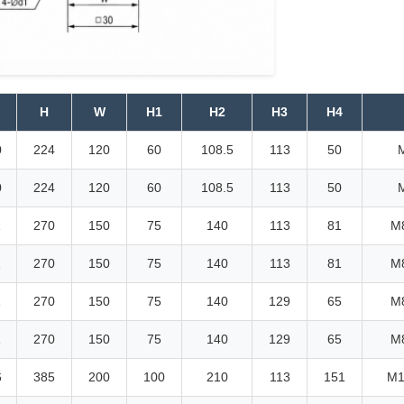
H
W
H1
H2
H3
H4
0
224
120
60
108.5
113
50
0
224
120
60
108.5
113
50
1
270
150
75
140
113
81
M8
1
270
150
75
140
113
81
M8
1
270
150
75
140
129
65
M8
1
270
150
75
140
129
65
M8
6
385
200
100
210
113
151
M1