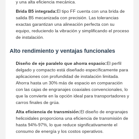
y una alta eficiencia mecánica.
Brida B5 integrada:
El tipo FF cuenta con una brida de
salida B5 mecanizada con precisión. Las tolerancias
Visita A La
Control De
Contacto
Noticias
exactas garantizan una alineación perfecta con su
Fábrica
Calidad
equipo, reduciendo la vibración y simplificando el proceso
de instalación.
Alto rendimiento y ventajas funcionales
Diseño de eje paralelo que ahorra espacio:
El perfil
Todos Los
Ahora Charle
Casos
delgado y compacto está diseñado específicamente para
aplicaciones con profundidad de instalación limitada.
Ahorra hasta un 30% más de espacio en comparación
Las ruedas de las grúas
con las cajas de engranajes coaxiales convencionales, lo
que la convierte en la opción ideal para transportadores y
Tambor de cuerda de alambre
carros finales de grúa.
Alta eficiencia de transmisión:
El diseño de engranajes
El gancho de grúa
helicoidales proporciona una eficiencia de transmisión de
hasta 94%-97%, lo que reduce significativamente el
Carro de Extremo
consumo de energía y los costos operativos.
Bloque de polea de grúa