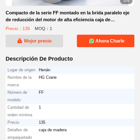
2/4
Compacto de la serie FF montado en la brida paralelo eje
de reducción del motor de alta eficiencia caja de
engranajes helicoidales para maquinaria industrial
Precio：135
MOQ：1
Mejor precio
Ahora Charle
Descripción De Producto
Lugar de origen
Henán
Nombre de la
HG Crane
marca
Número de
FF
modelo
Cantidad de
1
orden mínima
Precio
135
Detalles de
caja de madera
empaquetado