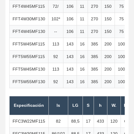
FFT4W45MF115
72/
106
11
270
150
75
FFT4W30MF130
102*
106
11
270
150
75
FFT4W45MF130
--
106
11
270
150
75
FFT5W45MF115
113
143
16
385
200
100
FFT5W55MF115
92
143
16
385
200
100
FFT5W45MF130
113
143
16
385
200
100
FFT5W55MF130
92
143
16
385
200
100
Especificación
ls
LG
S
h
W.
H1
FFC3W22MF115
82
88,5
17
433
120
60
FFC3W30MF115
86/102
88,5
17
433
120
60