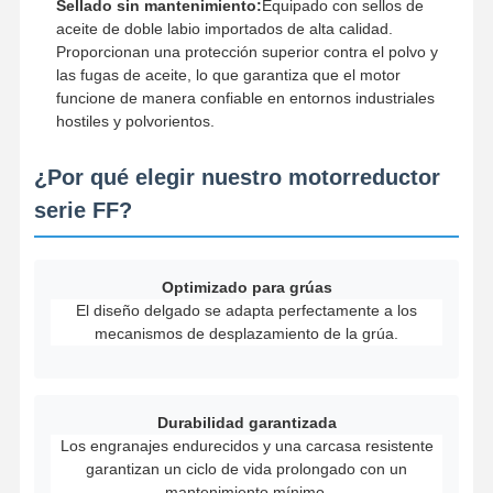
Sellado sin mantenimiento:
Equipado con sellos de
aceite de doble labio importados de alta calidad.
Ganchos agarradores
Proporcionan una protección superior contra el polvo y
las fugas de aceite, lo que garantiza que el motor
Grúa
funcione de manera confiable en entornos industriales
hostiles y polvorientos.
Motor de engranajes y freno
¿Por qué elegir nuestro motorreductor
Izar
serie FF?
Equipo de transporte
Dispositivos de elevación
Optimizado para grúas
El diseño delgado se adapta perfectamente a los
Accesorios para grúas
mecanismos de desplazamiento de la grúa.
Durabilidad garantizada
Los engranajes endurecidos y una carcasa resistente
garantizan un ciclo de vida prolongado con un
mantenimiento mínimo.