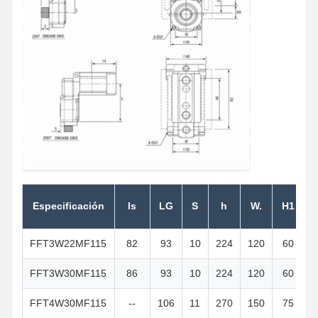
Especificación
ls
LG
S
h
W.
H1
FFT3W22MF115
82
93
10
224
120
60
1
FFT3W30MF115
86
93
10
224
120
60
1
FFT4W30MF115
--
106
11
270
150
75