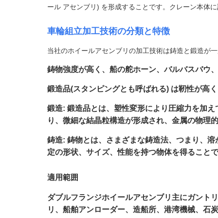
ール アセンブリ) を形成することです。クレーン本体
車輪組立加工技術の分類と特徴
当社のホイールアセンブリの加工技術は鋳造と鍛造が一
鋳物強度が高く、船の舵ホーン、バルバスバウ
鍛造品(スタンピングとも呼ばれる) は靭性が高
鍛造: 鍛造品とは、塑性変形により圧縮力を加
り、微細な結晶粒構造が形成され、金属の物理
鋳造: 鋳物とは、さまざまな鋳造法、つまり、
定の形状、サイズ、性能を持つ物体を得ること
適用範囲
ダブルフランジホイールアセンブリ主にガント
リ、船舶アンローダー、造船所、港湾機械、石