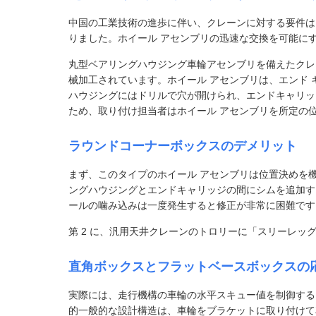
中国の工業技術の進歩に伴い、クレーンに対する要件は
りました。ホイール アセンブリの迅速な交換を可能にす
丸型ベアリングハウジング車輪アセンブリを備えたクレ
械加工されています。ホイール アセンブリは、エンド
ハウジングにはドリルで穴が開けられ、エンドキャリッ
ため、取り付け担当者はホイール アセンブリを所定の
ラウンドコーナーボックスのデメリット
まず、このタイプのホイール アセンブリは位置決めを
ングハウジングとエンドキャリッジの間にシムを追加す
ールの噛み込みは一度発生すると修正が非常に困難です
第 2 に、汎用天井クレーンのトロリーに「スリーレッグ
直角ボックスとフラットベースボックスの
実際には、走行機構の車輪の水平スキュー値を制御する
的一般的な設計構造は、車輪をブラケットに取り付けて車輪