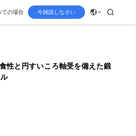
べての場合
今雑談しなさい
食性と円すいころ軸受を備えた鍛
ール