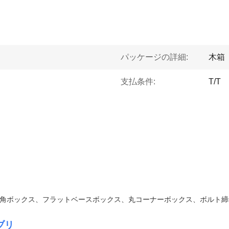
パッケージの詳細:
木箱
支払条件:
T/T
角ボックス、フラットベースボックス、丸コーナーボックス、ボルト締
ブリ