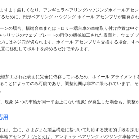
ますます厳しくなり、アンギュラベアリングハウジングホイールアセン
るために、円形ベアリング ハウジング ホイール アセンブリが開発さ
ーンの場合、橋端台車またはトロリー端台車の車輪取り付け位置は中ぐ
 キャリッジのウェブ プレートの両側の機械加工された表面と、ウェブ 
ジにはネジ穴が切られます。ホイール アセンブリを交換する場合、す
位置に移動してボルトを締めるだけで済みます。
機械加工された表面に完全に依存しているため、ホイール アライメント
ることによってのみ可能であり、調整範囲は非常に限られています。そ
。
」現象 (4 つの車輪が同一平面上にない現象) が発生した場合も、調
応用
には、主に、さまざまな製品構造に基づいて対応する技術的手段を採用
アセンブリ (たとえば、アンギュラ ベアリング ハウジング車輪アセン