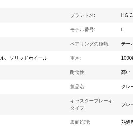
ブランド名:
HG 
モデル番号:
L
ベアリングの種類:
テー
ル、ソリッドホイール
重さ:
1000
耐食性:
高い
製品名:
クレ
キャスターブレーキ
ブレ
タイプ:
表面処理:
熱処