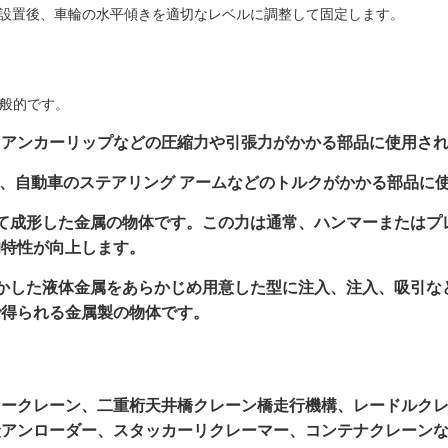
に設置後、車輪の水平傾きを適切なレベルに調整して固定します。
般的です。
、アンカーリップなどの圧縮力や引張力がかかる部品に使用さ
く、自動車のステアリング アームなどのトルクがかかる部品に
えて成形した金属の物体です。この力は通常、ハンマーまたは
的特性が向上します。
溶かした液体金属をあらかじめ用意した型に注入、注入、吸引
で得られる金属製の物体です。
リークレーン、二重桁天井橋クレーン橋走行機構、レードルク
炭アンローダー、スタッカーリクレーマー、コンテナクレーン