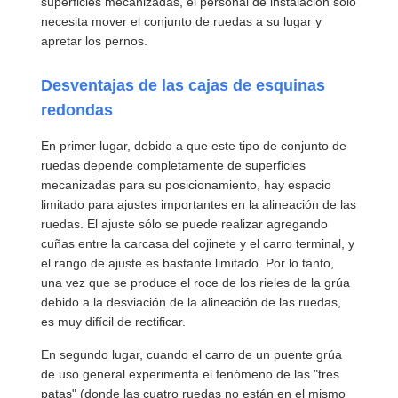
superficies mecanizadas, el personal de instalación solo
necesita mover el conjunto de ruedas a su lugar y
apretar los pernos.
Visita A La
Control De
Contacto
Noticias
Desventajas de las cajas de esquinas
Fábrica
Calidad
redondas
En primer lugar, debido a que este tipo de conjunto de
ruedas depende completamente de superficies
mecanizadas para su posicionamiento, hay espacio
limitado para ajustes importantes en la alineación de las
Todos Los
Ahora Charle
ruedas. El ajuste sólo se puede realizar agregando
Casos
cuñas entre la carcasa del cojinete y el carro terminal, y
el rango de ajuste es bastante limitado. Por lo tanto,
Las ruedas de las grúas
una vez que se produce el roce de los rieles de la grúa
debido a la desviación de la alineación de las ruedas,
Tambor de cuerda de alambre
es muy difícil de rectificar.
El gancho de grúa
En segundo lugar, cuando el carro de un puente grúa
de uso general experimenta el fenómeno de las "tres
Carro de Extremo
patas" (donde las cuatro ruedas no están en el mismo