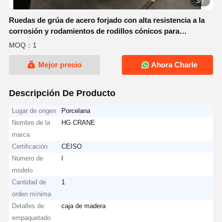
3/7
Ruedas de grúa de acero forjado con alta resistencia a la
corrosión y rodamientos de rodillos cónicos para
aplicaciones de trabajo pesado
MOQ：1
Mejor precio
Ahora Charle
Descripción De Producto
Lugar de origen
Porcelana
Nombre de la
HG CRANE
marca
Certificación
CEISO
Número de
l
modelo
Cantidad de
1
orden mínima
Detalles de
caja de madera
empaquetado