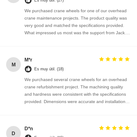
Es muy útil. (27)
We purchased crane wheels for one of our overhead
crane maintenance projects. The product quality was
very good and matched the specifications provided.
What impressed us most was the support from Jack.
He was professional, patient, and always responded
quickly to our questions. The whole purchasing
process was smooth and efficient. We are satisfied
M*r
with both the product and the service.
M
Es muy útil. (18)
We purchased several crane wheels for an overhead
crane refurbishment project. The machining quality
and hardness were consistent with the specifications
provided. Dimensions were accurate and installation
was straightforward. Communication throughout the
order process was professional and responsive. The
wheels have been operating smoothly and we are
D*n
satisfied with the overall quality. We will consider future
D