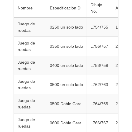
Dibujo
Nombre
Especificación D
A
S
No.
Juego de
0250 un solo lado
L754/755
180
ruedas
Juego de
0350 un solo lado
L756/757
200
ruedas
Juego de
0400 un solo lado
L758/759
240
ruedas
Juego de
0500 un solo lado
L762/763
270
ruedas
Juego de
0500 Doble Cara
L764/765
280
ruedas
Juego de
0600 Doble Cara
L766/767
280
ruedas