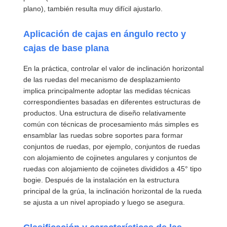
plano), también resulta muy difícil ajustarlo.
Bloque de polea de grúa
Aplicación de cajas en ángulo recto y
Ganchos agarradores
cajas de base plana
Grúa
En la práctica, controlar el valor de inclinación horizontal
de las ruedas del mecanismo de desplazamiento
Motor de engranajes y freno
implica principalmente adoptar las medidas técnicas
correspondientes basadas en diferentes estructuras de
Izar
productos. Una estructura de diseño relativamente
Equipo de transporte
común con técnicas de procesamiento más simples es
ensamblar las ruedas sobre soportes para formar
Dispositivos de elevación
conjuntos de ruedas, por ejemplo, conjuntos de ruedas
con alojamiento de cojinetes angulares y conjuntos de
Accesorios para grúas
ruedas con alojamiento de cojinetes divididos a 45° tipo
bogie. Después de la instalación en la estructura
principal de la grúa, la inclinación horizontal de la rueda
se ajusta a un nivel apropiado y luego se asegura.