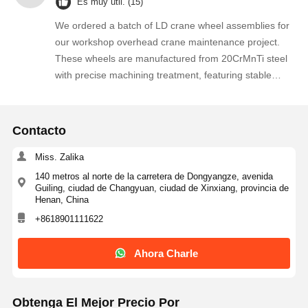
Es muy útil. (15)
cooperation for similar projects.
We ordered a batch of LD crane wheel assemblies for
our workshop overhead crane maintenance project.
These wheels are manufactured from 20CrMnTi steel
with precise machining treatment, featuring stable
dimensional accuracy, good surface hardness and
outstanding wear resistance under long-time heavy
load running. The assembly fits perfectly onto our
Contacto
existing LD single girder crane end beams without any
modification during installation. The supplier kept
Miss. Zalika
smooth communication throughout the order,
140 metros al norte de la carretera de Dongyangze, avenida
Guiling, ciudad de Changyuan, ciudad de Xinxiang, provincia de
production progress was updated timely, and goods
Henan, China
were delivered ahead of scheduled time. The product
+8618901111622
quality is consistent and reliable, we are really satisfied
with this cooperation. We intend to place repeat orders
Ahora Charle
for our future crane spare parts demands and strongly
recommend this supplier to other crane maintenance
companies!
Obtenga El Mejor Precio Por