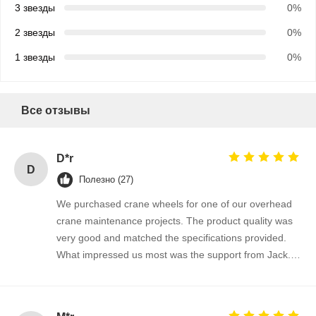
3 звезды
0%
2 звезды
0%
1 звезды
0%
Все отзывы
D*r
D
Полезно (27)
We purchased crane wheels for one of our overhead
crane maintenance projects. The product quality was
very good and matched the specifications provided.
What impressed us most was the support from Jack.
He was professional, patient, and always responded
quickly to our questions. The whole purchasing
process was smooth and efficient. We are satisfied