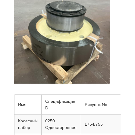
Спецификация
Имя
Рисунок No.
А.
D
Колесный
0250
L754/755
180
набор
Односторонняя