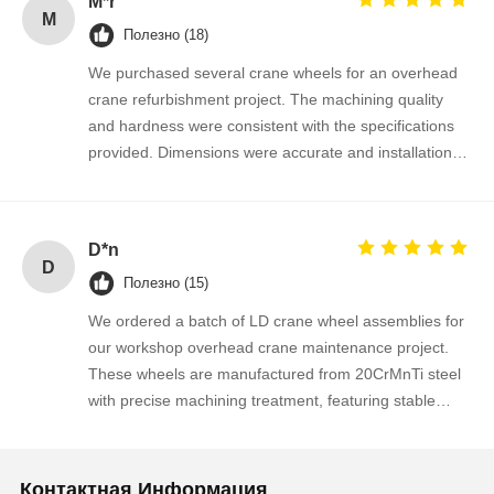
M*r
with both the product and the service.
M
Полезно (18)
We purchased several crane wheels for an overhead
crane refurbishment project. The machining quality
and hardness were consistent with the specifications
provided. Dimensions were accurate and installation
was straightforward. Communication throughout the
order process was professional and responsive. The
wheels have been operating smoothly and we are
D*n
satisfied with the overall quality. We will consider future
D
Полезно (15)
cooperation for similar projects.
We ordered a batch of LD crane wheel assemblies for
our workshop overhead crane maintenance project.
These wheels are manufactured from 20CrMnTi steel
with precise machining treatment, featuring stable
dimensional accuracy, good surface hardness and
outstanding wear resistance under long-time heavy
load running. The assembly fits perfectly onto our
Контактная Информация