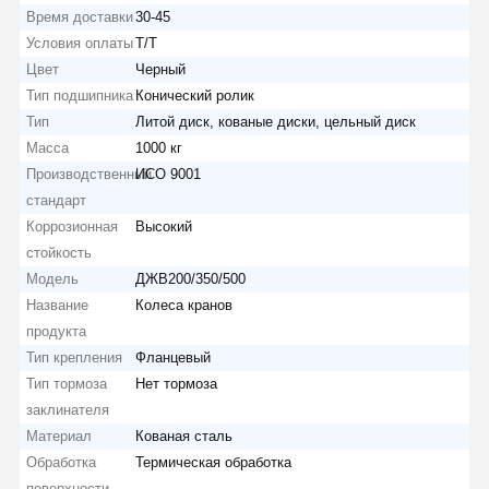
Время доставки
30-45
Условия оплаты
Т/Т
Цвет
Черный
Тип подшипника
Конический ролик
Тип
Литой диск, кованые диски, цельный диск
Масса
1000 кг
Производственный
ИСО 9001
стандарт
Коррозионная
Высокий
стойкость
Модель
ДЖВ200/350/500
Название
Колеса кранов
продукта
Тип крепления
Фланцевый
Тип тормоза
Нет тормоза
заклинателя
Материал
Кованая сталь
Обработка
Термическая обработка
поверхности