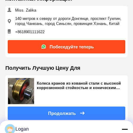
existing LD single girder crane end beams without any
modification during installation. The supplier kept
Miss. Zalika
smooth communication throughout the order,
140 метров к северу от дороги Донгянце, проспект Гуилин,
город Чанюань, город Синьсян, провинция Хэнань, Китай
production progress was updated timely, and goods
were delivered ahead of scheduled time. The product
+8618901111622
quality is consistent and reliable, we are really satisfied
with this cooperation. We intend to place repeat orders
Побеседуйте теперь
for our future crane spare parts demands and strongly
recommend this supplier to other crane maintenance
companies!
Получить Лучшую Цену Для
Колеса кранов из кованой стали с высокой
коррозионной стойкостью и коническим
подшипником для тяжелых применений
Продолжать
Logan