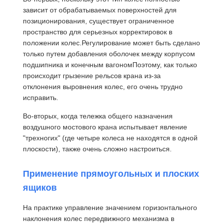
зависит от обрабатываемых поверхностей для
позиционирования, существует ограниченное
пространство для серьезных корректировок в
положении колес.Регулирование может быть сделано
Наша
Контроль
Контактные
Новости
только путем добавления оболочек между корпусом
Фабрика
Качества
Данные
подшипника и конечным вагономПоэтому, как только
происходит грызение рельсов крана из-за
отклонения выровнения колес, его очень трудно
исправить.
Во-вторых, когда тележка общего назначения
Все Случаи
Побеседуйте
воздушного мостового крана испытывает явление
Теперь
"трехногих" (где четыре колеса не находятся в одной
плоскости), также очень сложно настроиться.
Колеса кранов
Применение прямоугольных и плоских
Барабанчик веревочки провода
ящиков
Кранный крюк
На практике управление значением горизонтального
наклонения колес передвижного механизма в
Концевая балка