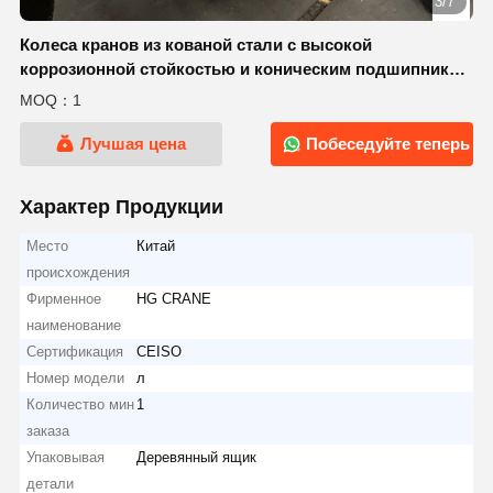
3/7
Колеса кранов из кованой стали с высокой
коррозионной стойкостью и коническим подшипником
для тяжелых применений
MOQ：1
Лучшая цена
Побеседуйте теперь
Характер Продукции
Место
Китай
происхождения
Фирменное
HG CRANE
наименование
Сертификация
CEISO
Номер модели
л
Количество мин
1
заказа
Упаковывая
Деревянный ящик
детали