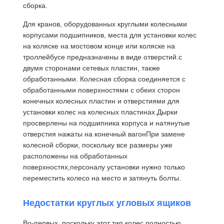
сборка.
Для кранов, оборудованных круглыми колесными
корпусами подшипников, места для установки колес
на коляске на мостовом конце или коляске на
троллейбусе предназначены в виде отверстий.с
двумя сторонами сетевых пластин, также
обработанными. Колесная сборка соединяется с
обработанными поверхностями с обеих сторон
конечных колесных пластин и отверстиями для
установки колес на колесных пластинах.Дырки
просверлены на подшипника корпуса и натянутые
отверстия нажаты на конечный вагонПри замене
колесной сборки, поскольку все размеры уже
расположены на обработанных
поверхностях,персоналу установки нужно только
переместить колесо на место и затянуть болты.
Главная
Продукция
Ролики
О Компании
Недостатки круглых угловых ящиков
Страница
Во-первых, поскольку этот тип колес полностью