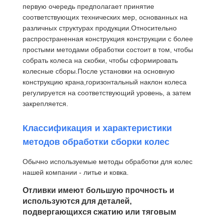
первую очередь предполагает принятие
Блок шкива крана
соответствующих технических мер, основанных на
различных структурах продукции.Относительно
Самосхваты
распространенная конструкция конструкции с более
простыми методами обработки состоит в том, чтобы
Кран
собрать колеса на скобки, чтобы сформировать
колесные сборы.После установки на основную
Перегонка двигателя и тормоза
конструкцию крана,горизонтальный наклон колеса
регулируется на соответствующий уровень, а затем
Подъемник
закрепляется.
Транспортное оборудование
Классификация и характеристики
Подъемные устройства
методов обработки сборки колес
Аксессуары для кранов
Обычно используемые методы обработки для колес
нашей компании - литье и ковка.
Отливки имеют большую прочность и
используются для деталей,
подвергающихся сжатию или тяговым